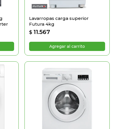
Kg
Lavarropas carga superior
rter
Futura 4kg
11.567
$