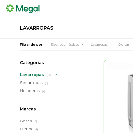
LAVARROPAS
Quitar fi
Filtrando por:
Electrodomésticos
Lavarropas
Categorías
Lavarropas
(13)
Secarropas
(5)
Heladeras
(7)
Marcas
Bosch
(1)
Futura
(4)