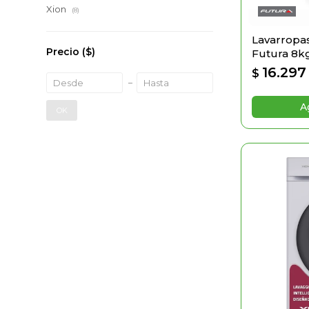
Xion
(8)
Lavarropas
Precio
($)
Futura 8k
16.297
$
OK