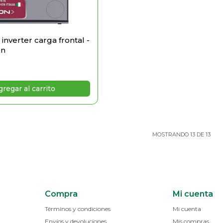
inverter carga frontal -
on
MOSTRANDO
13
DE
13
Compra
Mi cuenta
Términos y condiciones
Mi cuenta
Envíos y devoluciones
Mis compras