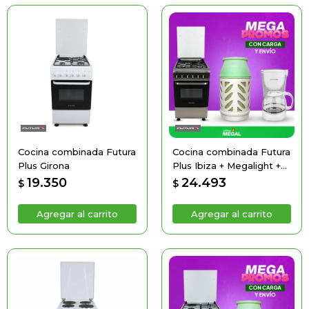
Cocina combinada Futura
Cocina combinada Futura
Plus Girona
Plus Ibiza + Megalight +
Cafetera de Regalo
19.350
24.493
$
$