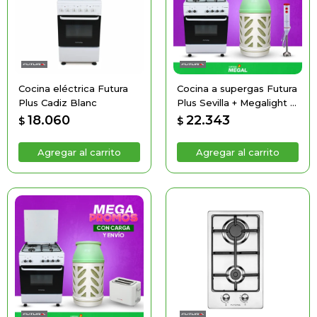
Cocina eléctrica Futura
Cocina a supergas Futura
Plus Cadiz Blanc
Plus Sevilla + Megalight +
Mixer de Regalo
18.060
22.343
$
$