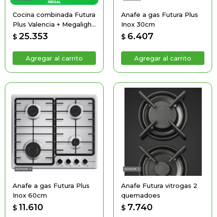
Cocina combinada Futura
Anafe a gas Futura Plus
Plus Valencia + Megalight
Inox 30cm
+ Tostadora de regalo
25.353
6.407
$
$
Anafe a gas Futura Plus
Anafe Futura vitrogas 2
Inox 60cm
quemadoes
11.610
7.740
$
$