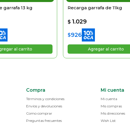
 garrafa 13 kg
Recarga garrafa de 11kg
1.029
$
926
$
Compra
Mi cuenta
Términos y condiciones
Mi cuenta
Envíos y devoluciones
Mis compras
Como comprar
Mis direcciones
Preguntas frecuentes
Wish List