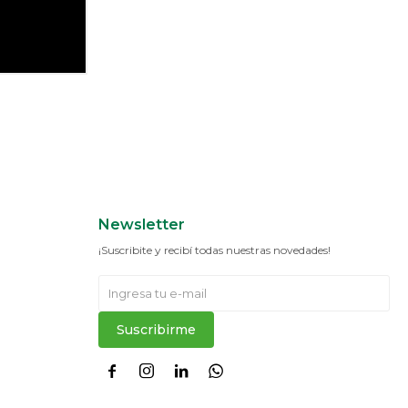
Newsletter
¡Suscribite y recibí todas nuestras novedades!
Suscribirme



