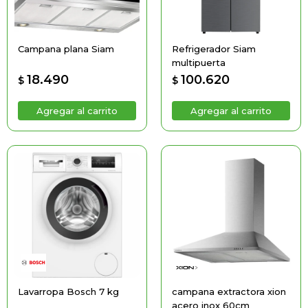
Campana plana Siam
Refrigerador Siam
multipuerta
18.490
100.620
$
$
Lavarropa Bosch 7 kg
campana extractora xion
acero inox 60cm