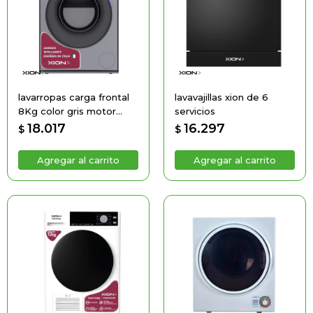
lavarropas carga frontal
lavavajillas xion de 6
8Kg color gris motor
servicios
BLDC Inverter
18.017
16.297
$
$