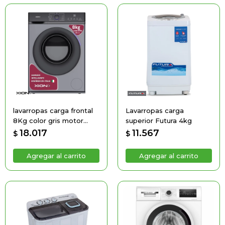
lavarropas carga frontal
Lavarropas carga
8Kg color gris motor
superior Futura 4kg
BLDC Inverter
18.017
11.567
$
$