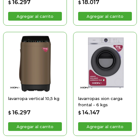
16.297
18.017
$
$
lavarropa vertical 10,5 kg
lavarropas xion carga
frontal - 6 kgs
16.297
14.147
$
$