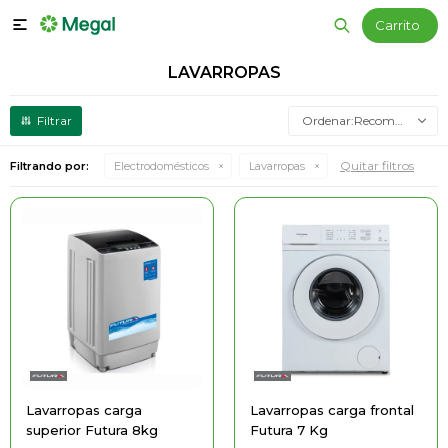

LAVARROPAS
Recomendados
Quitar filtros
Filtrando por:
Electrodomésticos
Lavarropas
Lavarropas carga
Lavarropas carga frontal
superior Futura 8kg
Futura 7 Kg