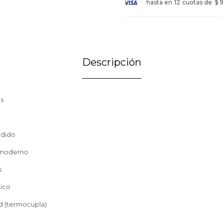
hasta en
12
cuotas de
$ 
Descripción
s
undido
o moderno
s
ico
ad (termocupla)