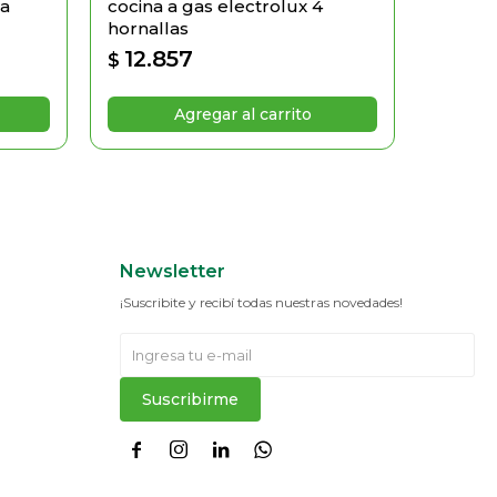
ra
cocina a gas electrolux 4
Cocina
hornallas
Massi
12.857
13.5
$
$
Newsletter
¡Suscribite y recibí todas nuestras novedades!
Suscribirme



