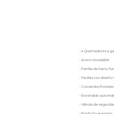
• 4 Quemadores a ga
• Acero inoxidable
• Parrilla de hierro f
• Perillas con diseñ
• Comandos frontale
• Encendido automát
• Válvula de segurid
• Producto europeo