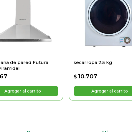
ana de pared Futura
secarropa 2.5 kg
Piramidal
267
10.707
$