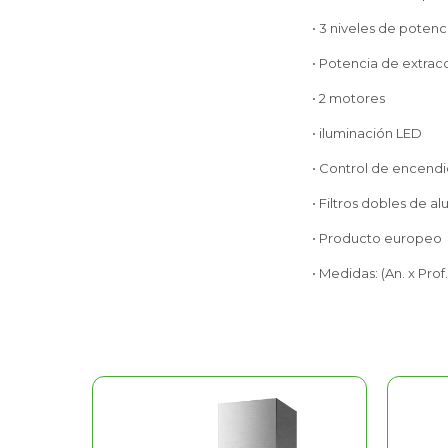
• 3 niveles de potenc
• Potencia de extrac
• 2 motores
• iluminación LED
• Control de encend
• Filtros dobles de al
• Producto europeo
• Medidas: (An. x Prof.