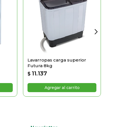
Lavarropas carga superior
Lavarr
Futura 8kg
Futura
11.137
11.5
$
$