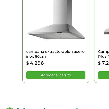
campana extractora xion acero
Camp
inox 60cm
Plus 
4.296
7.
$
$