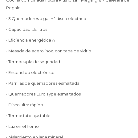
Cocina combinada Futura Plus Ibiza + Megalight + Cafetera de
Regalo
• 3 Quemadores a gas + 1 disco eléctrico
• Capacidad: 52 litros
• Eficiencia energética A
• Mesada de acero inox. con tapa de vidrio
• Termocupla de seguridad
• Encendido electrónico
• Parrillas de quemadores esmaltada
• Quemadores Euro Type esmaltados
• Disco ultra rápido
• Termostato ajustable
• Luz en el horno
• Aislamiento en lana mineral