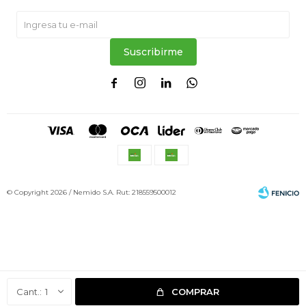
Suscribirme




© Copyright 2026 / Nemido S.A. Rut: 218559500012
Fenicio
1
COMPRAR