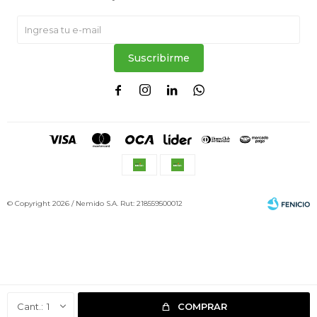
Suscribirme




© Copyright 2026 / Nemido S.A. Rut: 218559500012
Fenicio
1
COMPRAR