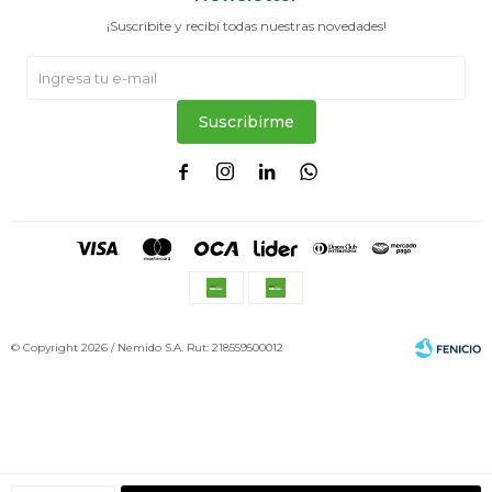
¡Suscribite y recibí todas nuestras novedades!
Suscribirme




© Copyright 2026 / Nemido S.A. Rut: 218559500012