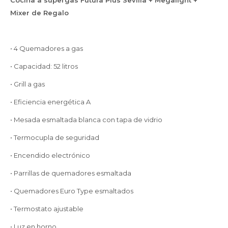
Cocina a supergas Futura Plus Sevilla + Megalight +
Mixer de Regalo
• 4 Quemadores a gas
• Capacidad: 52 litros
• Grill a gas
• Eficiencia energética A
• Mesada esmaltada blanca con tapa de vidrio
• Termocupla de seguridad
• Encendido electrónico
• Parrillas de quemadores esmaltada
• Quemadores Euro Type esmaltados
• Termostato ajustable
• Luz en horno