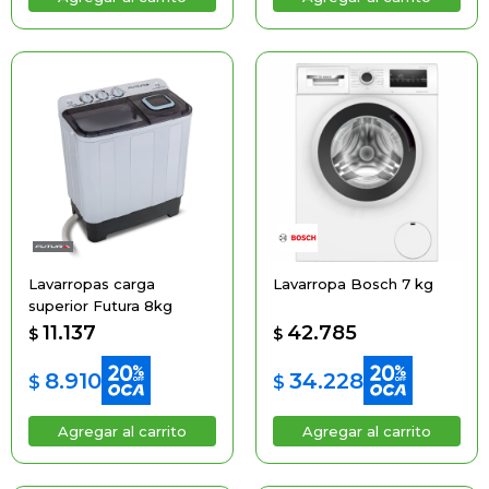
Lavarropas carga
Lavarropa Bosch 7 kg
superior Futura 8kg
11.137
42.785
$
$
8.910
34.228
$
$