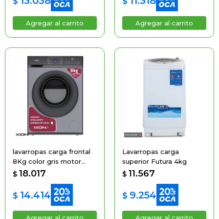
13.038
11.318
$
$
lavarropas carga frontal
Lavarropas carga
8Kg color gris motor
superior Futura 4kg
BLDC Inverter
18.017
11.567
$
$
14.414
9.254
$
$