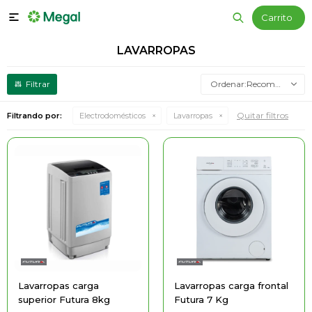

LAVARROPAS
Recomendados
Quitar filtros
Filtrando por:
Electrodomésticos
Lavarropas
Lavarropas carga
Lavarropas carga frontal
superior Futura 8kg
Futura 7 Kg