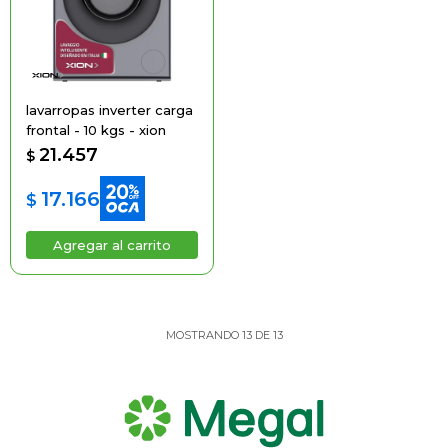
lavarropas inverter carga
frontal - 10 kgs - xion
21.457
$
17.166
$
MOSTRANDO
13
DE
13