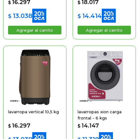
16.297
18.017
$
$
13.038
14.414
$
$
lavarropa vertical 10,5 kg
lavarropas xion carga
frontal - 6 kgs
16.297
14.147
$
$