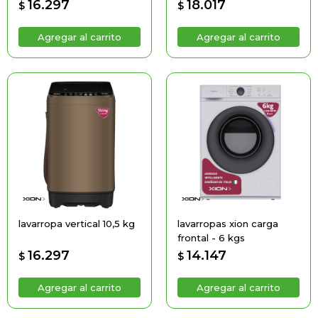
16.297
18.017
$
$
lavarropa vertical 10,5 kg
lavarropas xion carga
frontal - 6 kgs
16.297
14.147
$
$