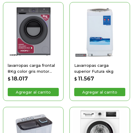
lavarropas carga frontal
Lavarropas carga
8Kg color gris motor
superior Futura 4kg
BLDC Inverter
18.017
11.567
$
$