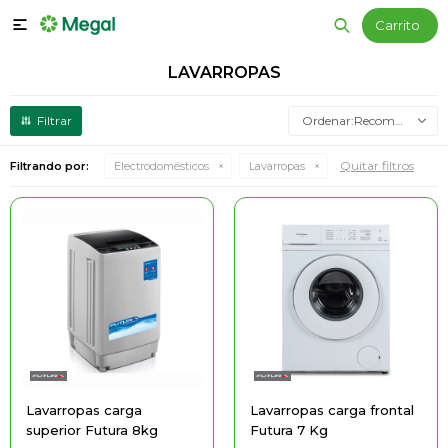

LAVARROPAS
Recomendados
Quitar filtros
Filtrando por:
Electrodomésticos
Lavarropas
Lavarropas carga
Lavarropas carga frontal
superior Futura 8kg
Futura 7 Kg