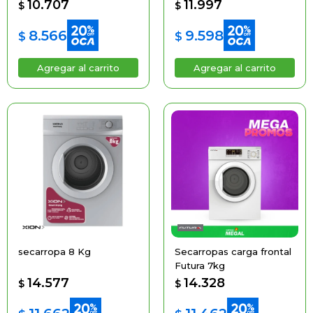
10.707
11.997
$
$
8.566
9.598
$
$
secarropa 8 Kg
Secarropas carga frontal
Futura 7kg
14.577
14.328
$
$