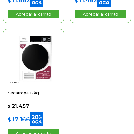
11.662
11.462
$
$
Secarropa 12kg
21.457
$
17.166
$