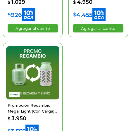
1.029
4.950
$
$
926
4.455
$
$
Promoción Recambio
Megal Light (Con Carga)
Entregando La De Acero
3.950
$