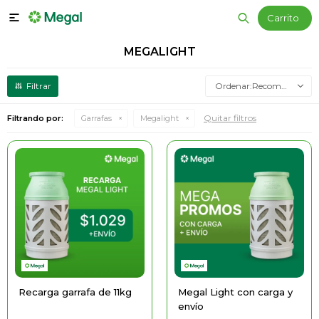

MEGALIGHT
Recomendados
Quitar filtros
Filtrando por:
Garrafas
Megalight
Recarga garrafa de 11kg
Megal Light con carga y
envío