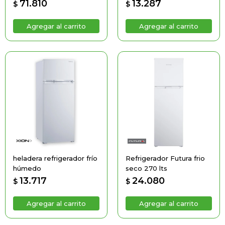
71.810
13.287
$
$
heladera refrigerador frío
Refrigerador Futura frio
húmedo
seco 270 lts
13.717
24.080
$
$