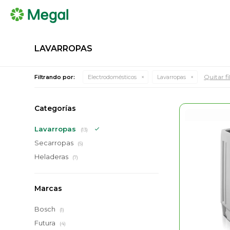
LAVARROPAS
Quitar fi
Filtrando por:
Electrodomésticos
Lavarropas
Categorías
Lavarropas
(13)
Secarropas
(5)
Heladeras
(7)
Marcas
Bosch
(1)
Futura
(4)