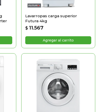
Kg
Lavarropas carga superior
rter
Futura 4kg
11.567
$