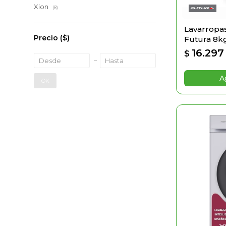
Xion
(8)
Lavarropas
Precio
($)
Futura 8k
16.297
$
OK