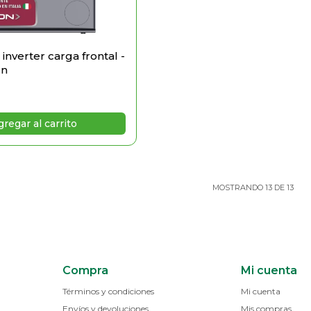
inverter carga frontal -
on
MOSTRANDO
13
DE
13
Compra
Mi cuenta
Términos y condiciones
Mi cuenta
Envíos y devoluciones
Mis compras