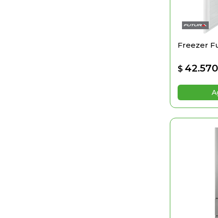
Freezer F
42.57
$