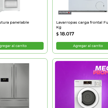
utura panelable
Lavarropas carga frontal Fu
Kg
0
18.017
$