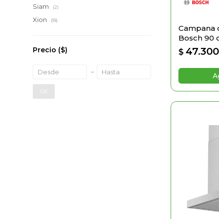
Siam
(2)
Xion
(18)
Campana d
Bosch 90
47.30
Precio
($)
$
OK