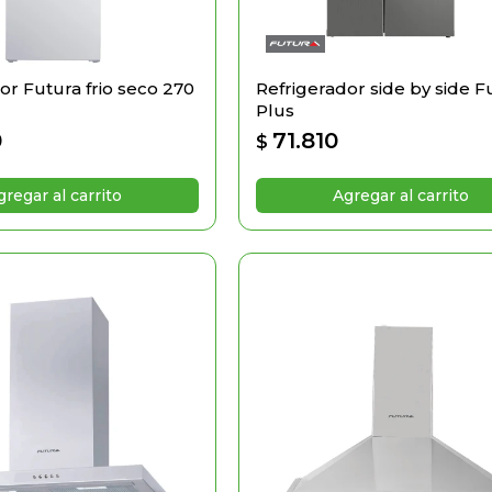
or Futura frio seco 270
Refrigerador side by side F
Plus
0
71.810
$