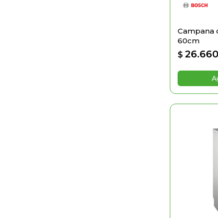
Campana d
60cm
26.66
$