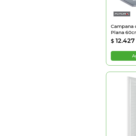
Campana d
Plana 60
12.427
$