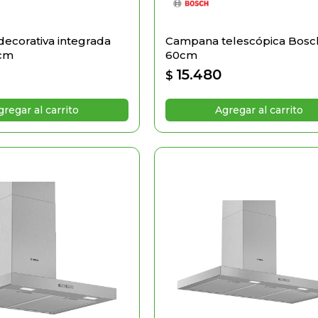
ecorativa integrada
Campana telescópica Bosc
 cm
60cm
0
15.480
$