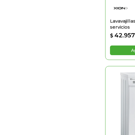
Lavavajilla
servicios
42.95
$