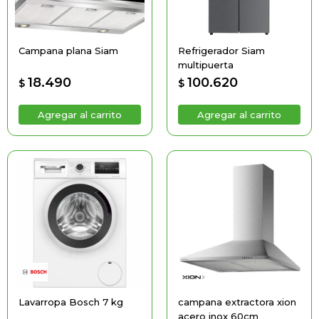
Campana plana Siam
Refrigerador Siam
multipuerta
18.490
100.620
$
$
Lavarropa Bosch 7 kg
campana extractora xion
acero inox 60cm