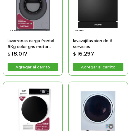
lavarropas carga frontal
lavavajillas xion de 6
8Kg color gris motor
servicios
BLDC Inverter
18.017
16.297
$
$