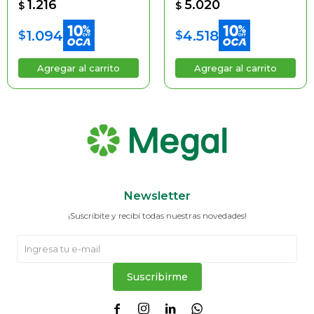
1.216
5.020
$
$
1.094
4.518
$
$
Newsletter
¡Suscribite y recibí todas nuestras novedades!
Suscribirme



