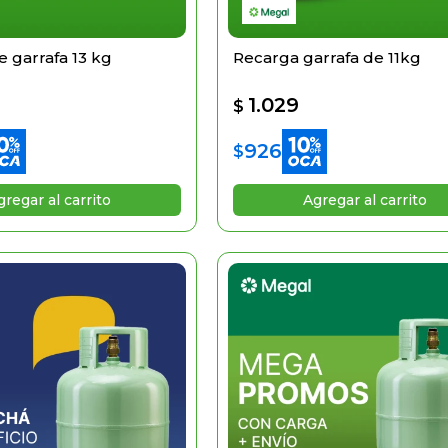
 garrafa 13 kg
Recarga garrafa de 11kg
1.029
$
926
$