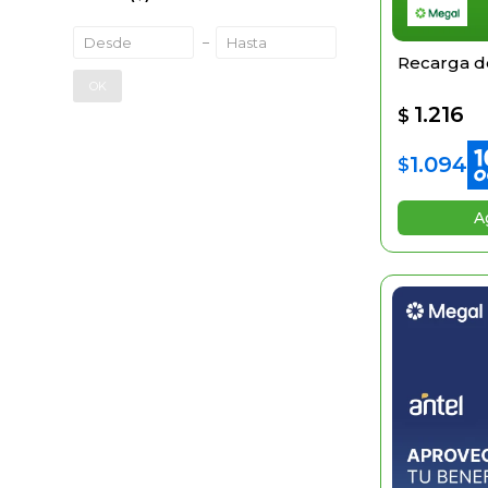
Recarga de
OK
1.216
$
1.094
$