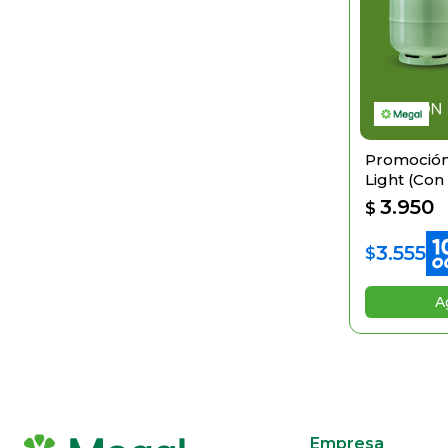
Promoció
Light (Con
De Acero
3.950
$
3.555
$
Empresa