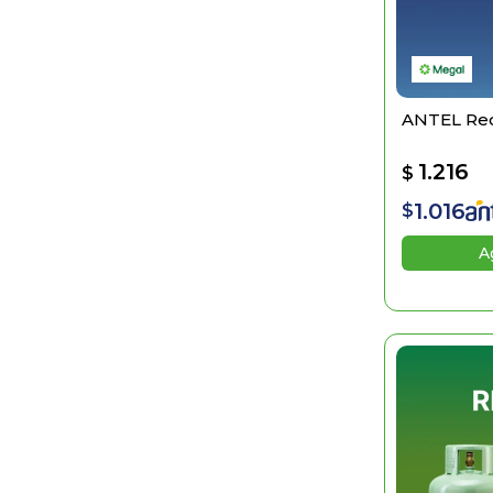
ANTEL Rec
1.216
$
1.016
$