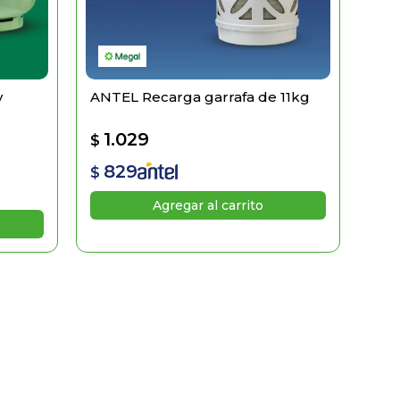
y
ANTEL Recarga garrafa de 11kg
1.029
$
829
$