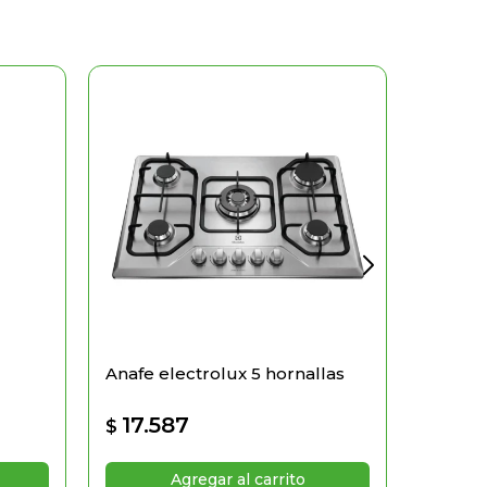
Anafe electrolux 5 hornallas
Cocina 
Cadiz 
17.587
18.
$
$