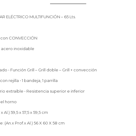
 ELÉCTRICO MULTIFUNCIÓN – 65 Lts.
ros con CONVECCIÓN
e acero inoxidable
o • Función Grill – Grill doble – Grill + convección
n rejilla • 1 bandeja, 1 parrilla
io extraíble • Resistencia superior e inferior
 el horno
x Al.) 59,5 x 57,5 x 59,5 cm
: (An.x Prof.x Al.) 56 X 60 X 58 cm