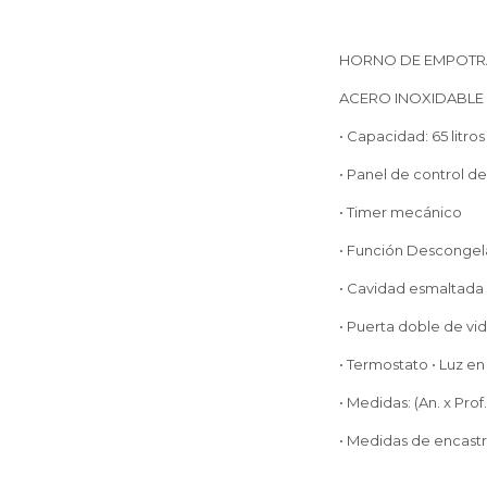
HORNO DE EMPOTRAR
ACERO INOXIDABLE
• Capacidad: 65 lit
• Panel de control d
• Timer mecánico
• Función Descongelad
• Cavidad esmaltada co
• Puerta doble de vidr
• Termostato • Luz en
• Medidas: (An. x Prof. 
• Medidas de encastre