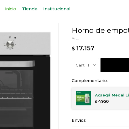
Inicio
Tienda
Institucional
Horno de empot
17.157
$
1
Complementario:
Agregá Megal Li
4950
$
Envíos