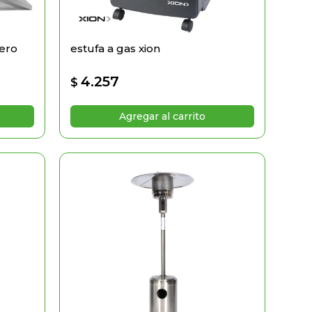
cero
estufa a gas xion
4.257
$