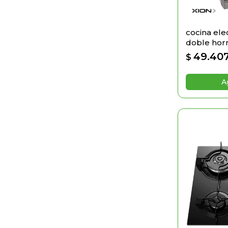
cocina ele
doble hor
49.40
$