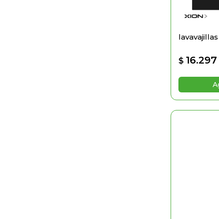
lavavajilla
16.297
$