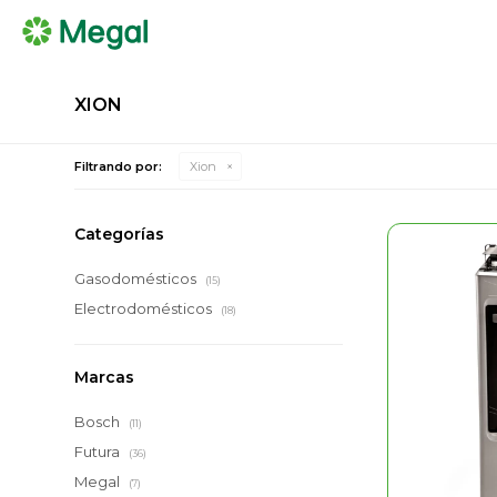
XION
Filtrando por:
Xion
Categorías
Gasodomésticos
(15)
Electrodomésticos
(18)
Marcas
Bosch
(11)
Futura
(36)
Megal
(7)