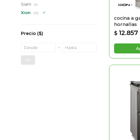
Siam
(4)
Xion
(33)
cocina a g
hornallas
12.857
$
Precio
($)
OK