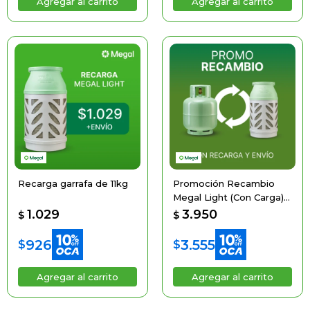
Recarga garrafa de 11kg
Promoción Recambio
Megal Light (Con Carga)
Entregando La De Acero
1.029
3.950
$
$
926
3.555
$
$