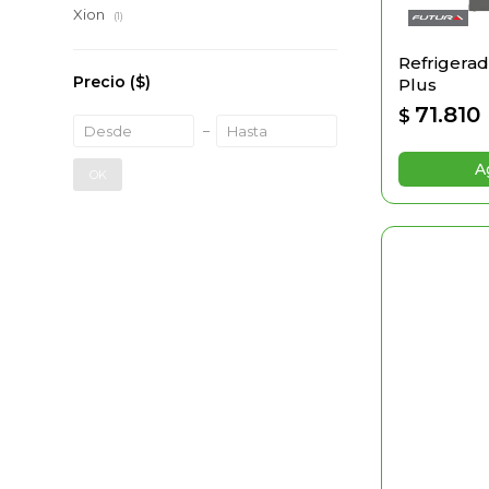
Xion
(1)
Refrigerad
Precio
($)
Plus
71.810
$
OK