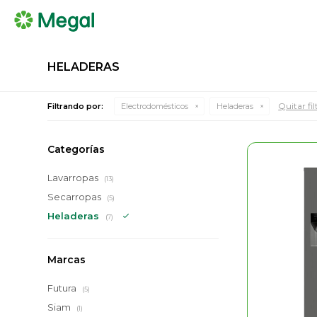
HELADERAS
Quitar fil
Filtrando por:
Electrodomésticos
Heladeras
Categorías
Lavarropas
(13)
Secarropas
(5)
Heladeras
(7)
Marcas
Futura
(5)
Siam
(1)